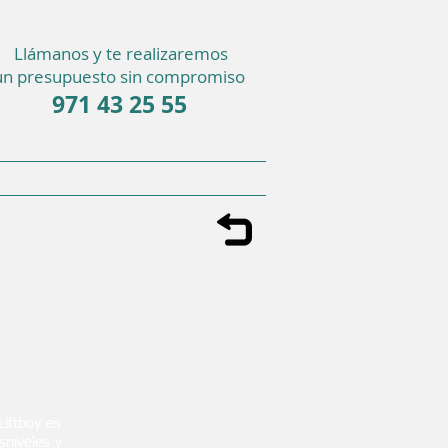
Llámanos y te realizaremos
un presupuesto sin compromiso
971 43 25 55
Liftboy es
sniveles y