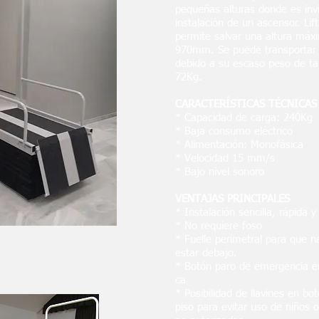
pequeñas alturas donde es invi
instalación de un ascensor. Lif
permite salvar una altura máx
970mm. Se puede transportar 
debido a su escaso peso de ta
72Kg.
CARACTERÍSTICAS TÉCNICAS
* Capacidad de carga: 240Kg
* Baja consumo eléctrico
* Alimentación: Monofásica
* Velocidad 15 mm/s
* Bajo nivel sonoro
VENTAJAS PRINCIPALES
* Instalación sencilla, rápida y
* No requiere foso
* Fuelle perimetral para que 
estar debajo.
* Botón paro de emergencia en
ca
* Posibilidad de llavines en bo
piso para evitar uso de niños 