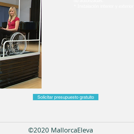
no autorizadas.
* Instalación interior y exterior
Solicitar presupuesto gratuito
©2020 MallorcaEleva