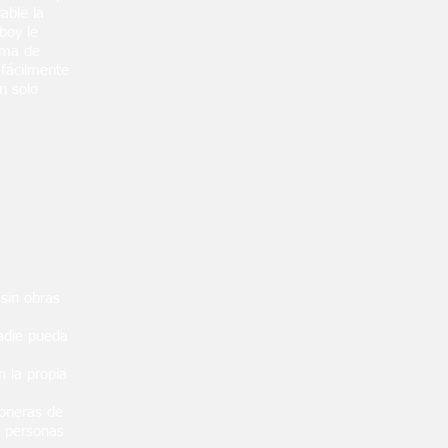
able la
tboy le
ima de
fácilmente
n solo
 sin obras
nadie pueda
 la propia
toneras de
o personas