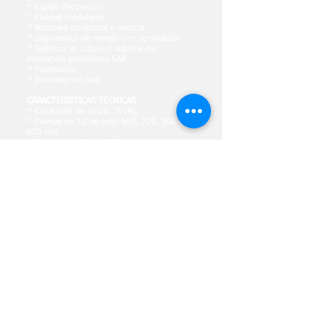
* Espejo decoración
* Paneles modulares
* Botonera horizontal o vertical
* Dispositivos de mando con iluminación
* Teléfono en cabina o sistema de
marcación automática SAR
* Pasamanos
* Indicador de piso
CARACTERÍSTICAS TÉCNICAS
* Capacidad de carga: 350Kg
* Puertas de luz de paso 600, 700, 800 y
900 mm
* Foso normalizado: 150 mm
* Potencia motor: 2CV (1.5 kW)
* Alimentación: Monofásica
* Velocidad: 0.15 m/s
* Huida mínima: 2300 mm
* Tracción eléctrica mediante correas
dentadas.
CARACTERÍSTICAS DE SEGURIDAD
* Sistema de rescate automático
*Paracaídas
instantáneo
*Pulsador de alarma
*Luz de emergencia
*Temporizador de seguridad