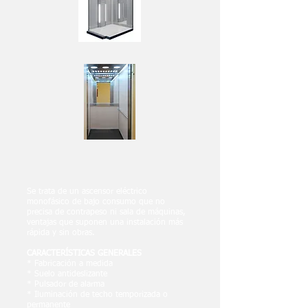
Se trata de un ascensor eléctrico
monofásico de bajo consumo que no
precisa de contrapeso ni sala de máquinas,
ventajas que suponen una instalación más
rápida y sin obras.
CARACTERÍSTICAS GENERALES
* Fabricación a medida
* Suelo antideslizante
* Pulsador de alarma
* Iluminación de techo temporizada o
permanente