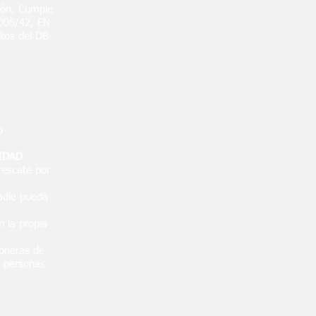
ción. Cumple
2006/42, EN
itos del DB-
o
IDAD
rescate por
nadie pueda
 la propia
toneras de
o personas