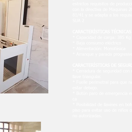
estrictos requisitos de produc
con la directiva de Maquinas 
81/41 y se adapta a los requis
SUA 2
CARACTERÍSTICAS TÉCNICAS
* Capacidad de carga: 385 Kg
* Baja consumo eléctrico
* Alimentación: Monofásica
* Arranque y parada progresiv
CARACTERÍSTICAS DE SEGUR
* Cerradura de seguridad con 
llave triangular.
* Fuelle perimetral para que 
estar debajo.
* Botón paro de emergencia en
ca
* Posibilidad de llavines en bo
piso para evitar uso de niños 
no autorizadas.