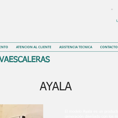
ENTO
ATENCION AL CLIENTE
ASISTENCIA TECNICA
CONTACTO
LVAESCALERAS
AYALA
El modelo Ayala es un product
generación diseñado con los 