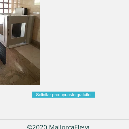
Solicitar presupuesto gratuito
©2020 MallorcaEleva